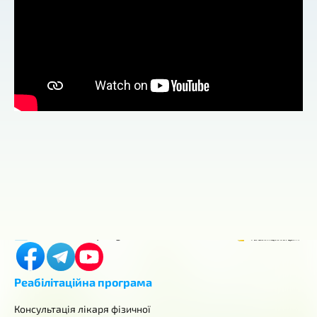
Контакти
м. Київ, Горіхуватський шлях, 4
+380 (98) 419-03-43
center.aurum.kyiv@gmail.com
Реабілітаційна програма
Консультація лікаря фізичної