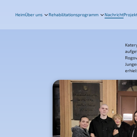
Heim
Über uns
Rehabilitationsprogramm
Nachricht
Projek
Kater
aufge
Rogov
Junge
erhie