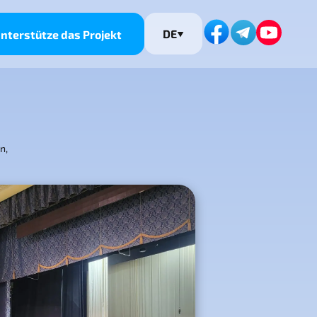
DE
nterstütze das Projekt
n,