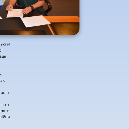
ським
ої
ації
м
ках
тація
ня та
проти
 війни