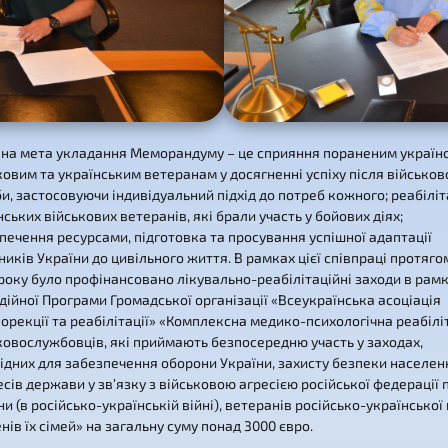
на мета укладання Меморандуму – це сприяння пораненим україн
ковим та українським ветеранам у досягненні успіху після військов
и, застосовуючи індивідуальний підхід до потреб кожного; реабіліт
нських військових ветеранів, які брали участь у бойових діях;
печення ресурсами, підготовка та просування успішної адаптації
ників України до цивільного життя. В рамках цієї співпраці протяго
року було профінансовано лікувально-реабілітаційні заходи в рам
дійної Програми Громадської організації «Всеукраїнська асоціація
орекції та реабілітації» «Комплексна медико-психологічна реабілі
ковослужбовців, які приймають безпосередню участь у заходах,
ідних для забезпечення оборони України, захисту безпеки населен
есів держави у зв’язку з військовою агресією російської федерації 
ни (в російсько-українській війні), ветеранів російсько-української
енів їх сімей» на загальну суму понад 3000 євро.