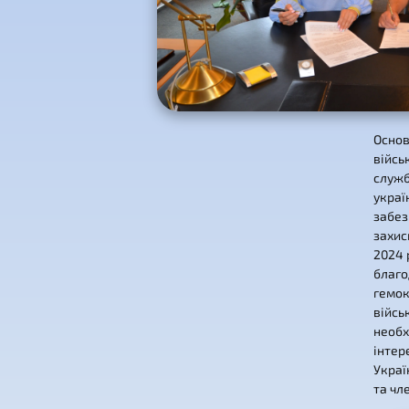
Основ
війсь
служб
украї
забез
захис
2024 
благо
гемок
війсь
необх
інтер
Украї
та чл