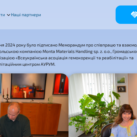
кти
Наші партнери
чня 2024 року було підписано Меморандум про співпрацю та взаєм
ольською компанією Monta Materials Handling sp. z. o.o., Громадськ
ізацією «Всеукраїнська асоціація гемокорекції та реабілітації» та
літаційним центром АУРУМ.