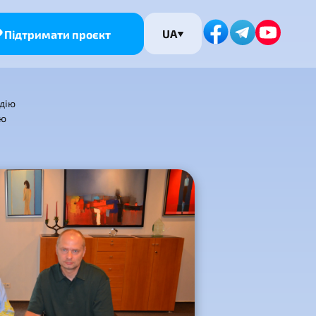
UA
Підтримати проєкт
одію
ою