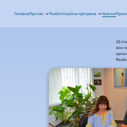
Головна
Про нас
Реабілітаційна програма
Новини
Проє
26 сі
між п
орган
Реабі