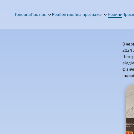
Головна
Про нас
Реабілітаційна програма
Новини
Проє
В чер
2024 
Центр
відді
фізич
індив