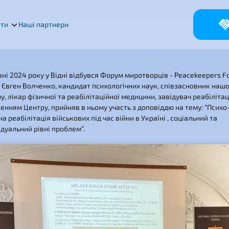
кти
Наші партнери
вні 2024 року у Відні відбувся Форум миротворців - Peacekeepers 
. Євген Волченко, кандидат психологічних наук, співзасновник наш
у, лікар фізичної та реабілітаційної медицини, завідувач реабіліта
ленням Центру, прийняв в ньому участь з доповіддю на тему: “Психо
на реабілітація військових під час війни в Україні , соціальний та
ідуальний рівні проблем”.