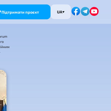
UA
Підтримати проєкт
Forum
ого
ційним
-