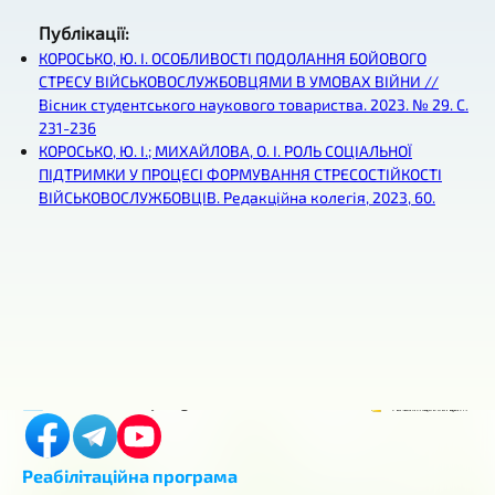
Публікації
:
КОРОСЬКО, Ю. І. ОСОБЛИВОСТІ ПОДОЛАННЯ БОЙОВОГО
СТРЕСУ ВІЙСЬКОВОСЛУЖБОВЦЯМИ В УМОВАХ ВІЙНИ //
Вісник студентського наукового товариства. 2023. № 29. С.
231-236
КОРОСЬКО, Ю. І.; МИХАЙЛОВА, О. І. РОЛЬ СОЦІАЛЬНОЇ
ПІДТРИМКИ У ПРОЦЕСІ ФОРМУВАННЯ СТРЕСОСТІЙКОСТІ
ВІЙСЬКОВОСЛУЖБОВЦІВ. Редакційна колегія, 2023, 60.
Контакти
м. Київ, Горіхуватський шлях, 4
+380 (98) 419-03-43
center.aurum.kyiv@gmail.com
Реабілітаційна програма